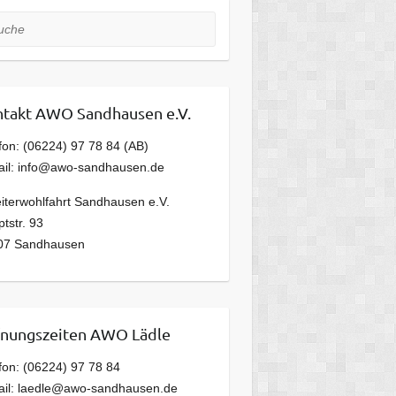
he
takt AWO Sandhausen e.V.
fon: (06224) 97 78 84 (AB)
ail: info@awo-sandhausen.de
iterwohlfahrt Sandhausen e.V.
tstr. 93
07 Sandhausen
nungszeiten AWO Lädle
fon: (06224) 97 78 84
ail: laedle@awo-sandhausen.de