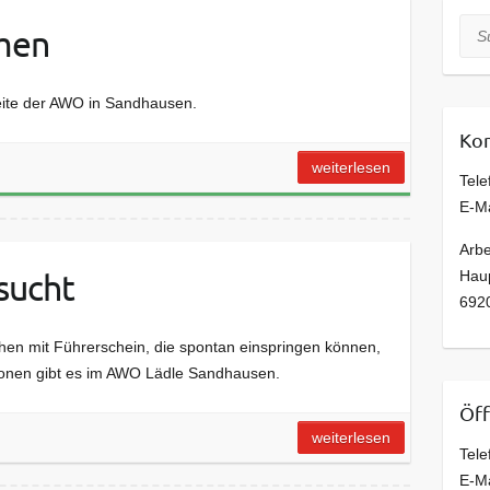
Suc
men
eite der AWO in Sandhausen.
Kon
weiterlesen
Tele
E-M
Arbe
sucht
Haup
692
en mit Führerschein, die spontan einspringen können,
ationen gibt es im AWO Lädle Sandhausen.
Öff
weiterlesen
Tele
E-M