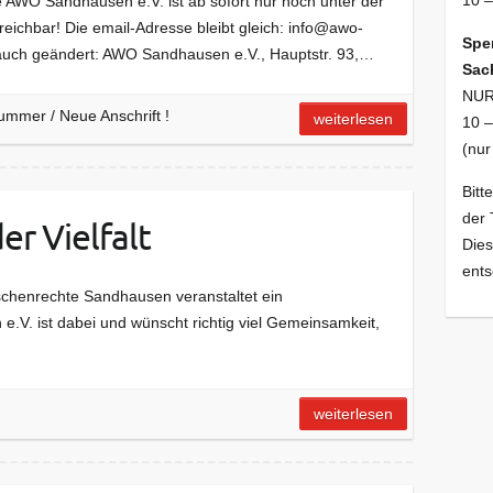
10 –
ie AWO Sandhausen e.V. ist ab sofort nur noch unter der
ichbar! Die email-Adresse bleibt gleich: info@awo-
Spe
 auch geändert: AWO Sandhausen e.V., Hauptstr. 93,…
Sac
NUR
mmer / Neue Anschrift !
weiterlesen
10 –
(nur
Bitt
der 
r Vielfalt
Die
ents
chenrechte Sandhausen veranstaltet ein
.V. ist dabei und wünscht richtig viel Gemeinsamkeit,
weiterlesen