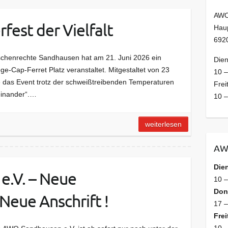
AWO
fest der Vielfalt
Haup
692
chenrechte Sandhausen hat am 21. Juni 2026 ein
Dien
ge-Cap-Ferret Platz veranstaltet. Mitgestaltet von 23
10 –
 das Event trotz der schweißtreibenden Temperaturen
Frei
einander“.…
10 –
weiterlesen
AW
Die
.V. – Neue
10 
Don
eue Anschrift !
17 –
Frei