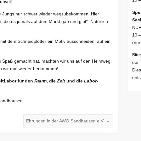
10 –
innvoll.
Spe
e Jungs nur schwer wieder wegzubekommen. Hier
Sac
n, die es jemals auf dem Markt gab und gibt“. Natürlich
NUR
10 –
it dem Schneidplotter ein Motiv ausschneiden, auf ein
(nur
Bitt
es Spaß gemacht hat, machten wir uns auf den Heimweg.
der 
en wir mal wieder herkommen!
Die
ents
itLabor für den
Raum
, die
Zeit
und die
Labor
-
 Sandhausen
Ehrungen in der AWO Sandhausen e.V.
→