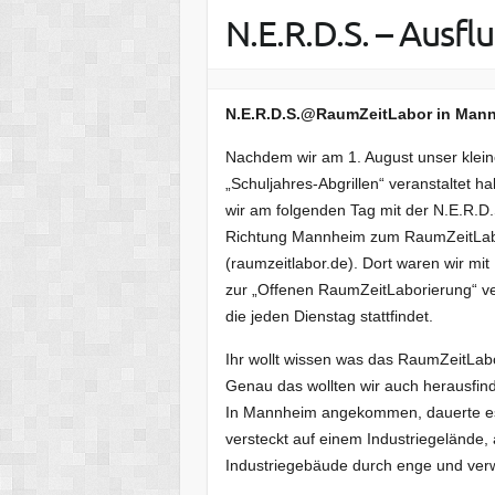
N.E.R.D.S. – Ausfl
N.E.R.D.S.@RaumZeitLabor in Man
Nachdem wir am 1. August unser klei
„Schuljahres-Abgrillen“ veranstaltet h
wir am folgenden Tag mit der N.E.R.D
Richtung Mannheim zum RaumZeitLa
(raumzeitlabor.de). Dort waren wir mit
zur „Offenen RaumZeitLaborierung“ v
die jeden Dienstag stattfindet.
Ihr wollt wissen was das RaumZeitLabo
Genau das wollten wir auch herausfin
In Mannheim angekommen, dauerte es 
versteckt auf einem Industriegelände, 
Industriegebäude durch enge und ver