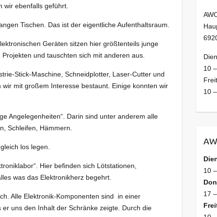
wir ebenfalls geführt.
AWO
ngen Tischen. Das ist der eigentliche Aufenthaltsraum.
Haup
692
ektronischen Geräten sitzen hier größtenteils junge
 Projekten und tauschten sich mit anderen aus.
Dien
10 –
strie-Stick-Maschine, Schneidplotter, Laser-Cutter und
Frei
 wir mit großem Interesse bestaunt. Einige konnten wir
10 –
ige Angelegenheiten“. Darin sind unter anderem alle
, Schleifen, Hämmern.
AW
gleich los legen.
Die
roniklabor“. Hier befinden sich Lötstationen,
10 
lles was das Elektronikherz begehrt.
Don
17 –
eich. Alle Elektronik-Komponenten sind in einer
Frei
 er uns den Inhalt der Schränke zeigte. Durch die