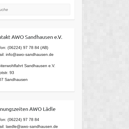
he
takt AWO Sandhausen e.V.
fon: (06224) 97 78 84 (AB)
ail: info@awo-sandhausen.de
iterwohlfahrt Sandhausen e.V.
tstr. 93
07 Sandhausen
nungszeiten AWO Lädle
fon: (06224) 97 78 84
ail: laedle@awo-sandhausen.de