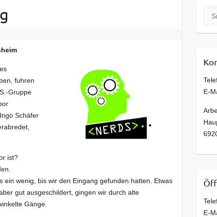
ug
Suc
nheim
Kon
nes
Tele
aben, fuhren
E-M
.S.-Gruppe
bor
Arbe
 Ingo Schäfer
Haup
erabredet,
692
r ist?
den.
ein wenig, bis wir den Eingang gefunden hatten. Etwas
Öff
aber gut ausgeschildert, gingen wir durch alte
Tele
winkelte Gänge.
E-M