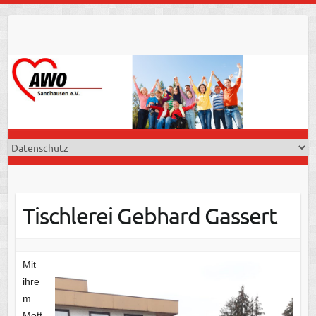
Skip
to
content
Tischlerei Gebhard Gassert
Mit
ihre
m
Mott