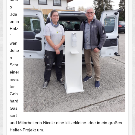
o
„Ide
en in
Holz
“
wan
delte
n
Schr
einer
meis
ter
Geb
hard
Gas
sert
und Mitarbeiterin Nicole eine klitzekleine Idee in ein großes
Helfer-Projekt um.